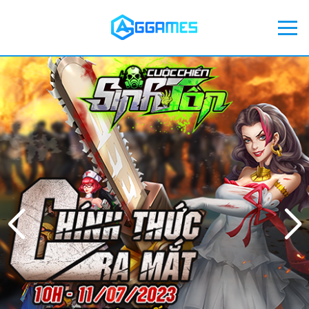
Trang Chủ
Hiểu Về GGames
Sản Phẩm GGames
Tin Tức
Nạp Thẻ