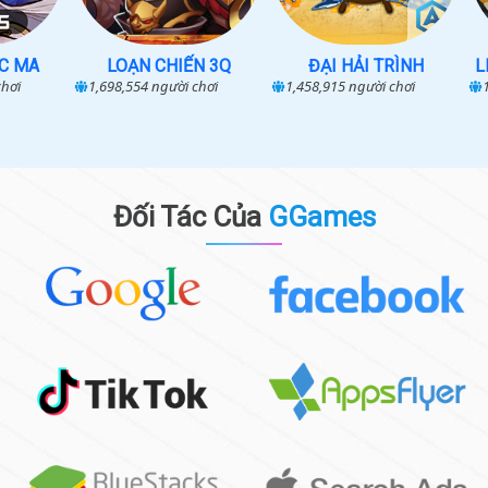
N 3Q
ĐẠI HẢI TRÌNH
LIÊN MINH ANH HÙNG
hơi
1,458,915
người chơi
1,529,755
người chơi
Đối Tác Của
GGames